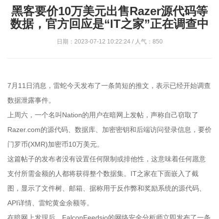
黑客要价10万美元出售Razer源代码等
数据，官方回应是“IT之家”正在调查中
日期：2023-07-12 10:22:24 / 人气：850
7月11日消息，雷蛇今天发布了一条简短的推文，表示已经开始调查
数据泄露事件。
上周六，一个名叫Nation的用户在暗网上发帖，声称自己窃取了
Razer.com的源代码、数据库、加密密钥和后端访问登录信息，要价
门罗币(XMR)加密币10万美元。
这篇帖子的发布者没有设置任何限制或排他性，这意味着任何愿意
支付所需金额的人都将获得整个数据集。IT之家在下面嵌入了截
图，显示了文件树、邮箱、据称用于反作弊和奖励系统的源代码、
API详情、雷蛇黄金余额等。
在暗网上发现后，FalconFeedsio的网络安全分析师立即发布了一条