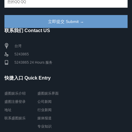
联系我们 Contact US
台湾
5243865
5243865 24 Hours 服务
快捷入口 Quick Entry
盛图娱乐介绍
盛图娱乐界面
盛图注册登录
公司新闻
地址
行业新闻
联系盛图娱乐
媒体报道
专业知识