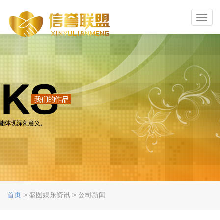
Toggl
navig
首页
> 盛图娱乐资讯 > 公司新闻