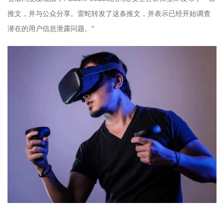
推文，并与公众分享。雷蛇转发了这条推文，并表示已经开始调查
潜在的用户信息泄露问题。"