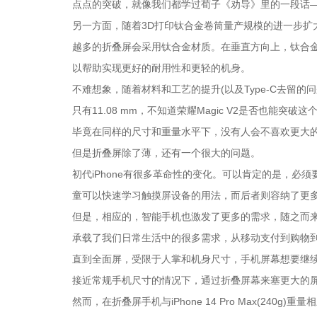
点点的突破，就像我们都学过荀子《劝导》里的一段话
另一方面，随着3D打印钛合金卷筒量产规模的进一步扩
越多的折叠屏会采用钛合金材质。在垂直方向上，钛合金还
以帮助实现更好的耐用性和更轻的机身。
不难想象，随着材料和工艺的提升(以及Type-C去留的
只有11.08 mm，不知道荣耀Magic V2是否也能
毕竟在同样的尺寸和重量水平下，没有人会不喜欢更大
但是折叠屏除了薄，还有一个很大的问题。
初代iPhone有很多革命性的变化。可以肯定的是，必须
童可以快速学习触摸屏设备的用法，而后者则容纳了更
但是，相应的，智能手机也激发了更多的需求，随之而
承载了我们日常生活中的很多需求，从移动支付到购物
直到全面屏，受限于人掌和机身尺寸，手机屏幕想要继
接近常规手机尺寸的情况下，通过折叠屏幕来塞更大的
然而，在折叠屏手机与iPhone 14 Pro Max(24