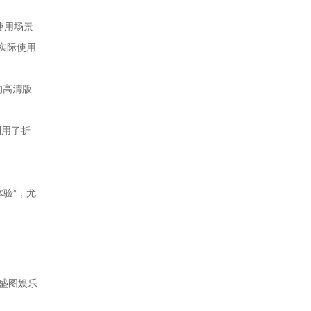
使用场景
实际使用
的高清版
利用了折
验”，尤
盛图娱乐