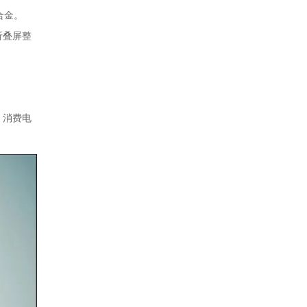
合金。
折叠屏整
。消费电