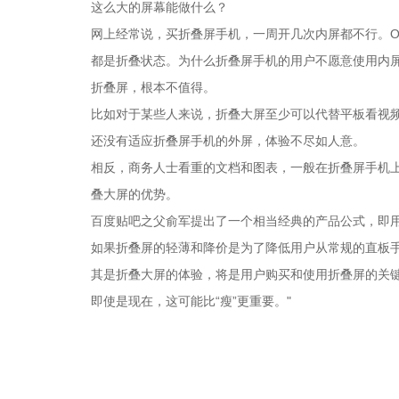
这么大的屏幕能做什么？
网上经常说，买折叠屏手机，一周开几次内屏都不行。OPP
都是折叠状态。为什么折叠屏手机的用户不愿意使用内屏
折叠屏，根本不值得。
比如对于某些人来说，折叠大屏至少可以代替平板看视
还没有适应折叠屏手机的外屏，体验不尽如人意。
相反，商务人士看重的文档和图表，一般在折叠屏手机上有
叠大屏的优势。
百度贴吧之父俞军提出了一个相当经典的产品公式，即用户
如果折叠屏的轻薄和降价是为了降低用户从常规的直板手
其是折叠大屏的体验，将是用户购买和使用折叠屏的关
即使是现在，这可能比“瘦”更重要。"