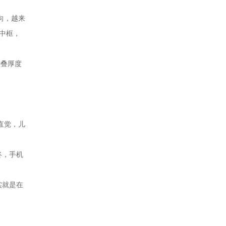
向，越来
金中框，
折叠厚度
直觉，儿
终，手机
实就是在