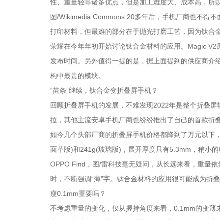
性、重量轻等诸多优点，但是加工难度大、成本高，所以当时
图/Wikimedia Commons 20多年后，手机厂
打印材料，但最难的部分在于抛光打磨工艺，因为钛合
荣耀在今年年初开始讨论钛合金材料的应用。Magic 
发布时间。另外值得一提的是，据上面提到的供应商介绍，
构中最贵的模块。
“苗条”继续，钛合金变折叠屏手机？
回顾折叠屏手机的发展，不难发现2022年是整个折叠
拉，其他主流安卓手机厂商也纷纷推出了自己的首款折
如今几个头部厂商的折叠屏手机价格都降到了万元以下，重量也
面革版)和241g(玻璃版)，展开厚度只有5.3mm，稍小的OPP
OPPO Find，图/雷科技毫无疑问，从长远来看，
时，不断强调“薄”字。钛合金材料的应用很可能成为折叠
瘦0.1mm重要吗？
不考虑重量的变化，仅从握持角度来看，0.1mm的变