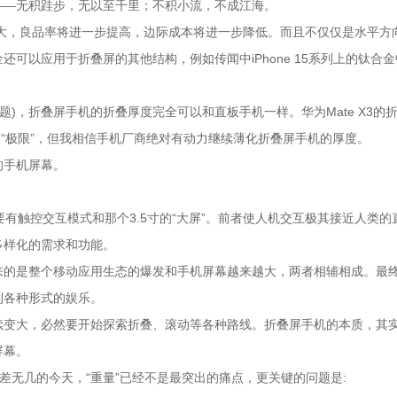
——无积跬步，无以至千里；不积小流，不成江海。
大，良品率将进一步提高，边际成本将进一步降低。而且不仅仅是水平方
可以应用于折叠屏的其他结构，例如传闻中iPhone 15系列上的钛合
问题)，折叠屏手机的折叠厚度完全可以和直板手机一样。华为Mate X3的
突破这个“极限”，但我相信手机厂商绝对有动力继续薄化折叠屏手机的厚度。
的手机屏幕。
要有触控交互模式和那个3.5寸的“大屏”。前者使人机交互极其接近人类的
多样化的需求和功能。
来的是整个移动应用生态的爆发和手机屏幕越来越大，两者相辅相成。最
到各种形式的娱乐。
续变大，必然要开始探索折叠、滚动等各种路线。折叠屏手机的本质，其
屏幕。
0g)重量相差无几的今天，“重量”已经不是最突出的痛点，更关键的问题是: