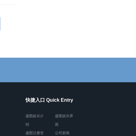
快捷入口 Quick Entry
盛图娱乐介
盛图娱乐界
绍
面
盛图注册登
公司新闻