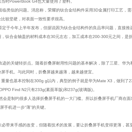
PowerBook G4也大量使用了塑料。
商也不得不面临类似的问题。消息称，荣耀的钛合金结构件采用3D金属打印工艺，需
金比较坚硬，对表面一致性要求很高。
V2原定于今年上半年发布，但据说因为钛合金结构件的良品率问题，直接推
钛合金轴盖的材料成本在30元左右，加工成本在200-300元之间，是
屏轨迹的关键转折点。随着折叠屏耐用性问题的基本解决，除了三星、华为
叠屏手机。与此同时，折叠屏越来越薄，越来越便宜。
基本控制在300g g以内，典型的例子就是华为Mate X3，做到了23
O Find N2只有233g(素面革版)和237g(玻璃版)。
重量依然会是制约很多人选择折叠屏手机的一大门槛。所以折叠屏手机厂商在面
屏手机进一步“薄”的关键。
薄未必带来手感的改变，但随着技术的发展，要让折叠屏手机变得更薄，甚