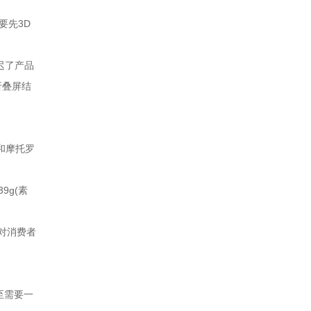
要先3D
迟了产品
折叠屏结
和摩托罗
9g(素
对消费者
至需要一