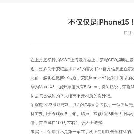
不仅仅是iPhone
日期：2
在上月底举行的MWC上海发布会上，荣耀CEO赵明在发言
近，更多关于荣耀魔术师V2的官方和非官方信息正在流
此前，赵明在微博中写道，荣耀Magic V2比对手所谓
华为Mate X3，展开厚度只有5.3mm，换句话说，荣耀Ma
你是怎么做到的？大概离不开材质的提升吧。
荣耀魔术V2泄露材料。图/荣耀界面新闻援引一位供应链
料主要用于涡旋设备，铂、瑞声、常颖精密和金太阳等
倍，首单量在100万左右”，该人士透露。
事实上，荣耀并不是第一家在手机上使用钛合金材料的厂商