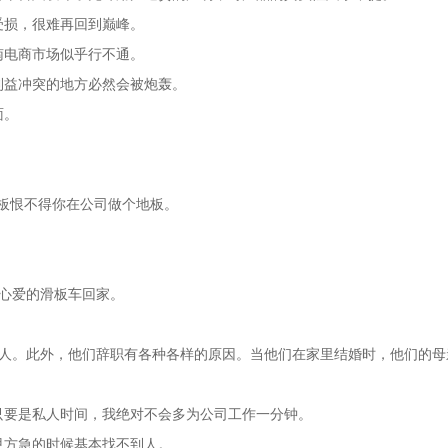
受损，很难再回到巅峰。
南电商市场似乎行不通。
利益冲突的地方必然会被炮轰。
面。
老板恨不得你在公司做个地板。
骑着心爱的滑板车回家。
走人。此外，他们辞职有各种各样的原因。当他们在家里结婚时，他们的母
只要是私人时间，我绝对不会多为公司工作一分钟。
甲方急的时候基本找不到人。