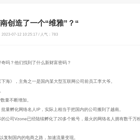
南创造了一个“维雅”？“
023-07-12 10:25:17 / 人气：783
好奇吗？他们找到了什么新财富密码？
《下海》，主角之一是国内某大型互联网公司前员工李大爷。
。
户数量不断增加。
批量孵化网络名人IP，实际上相当于把国内的公司搬到了越南。
的公司Vzone已经陆续孵化了20多个账号，最火的网络名人拥有数千万
可以复制国内的电商之路，加速流量变现。