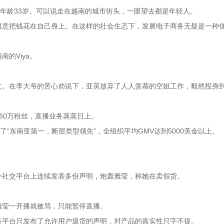
均年龄33岁。可以说走在越南的城市街头，一眼望去都是年轻人。
愿意把钱花在自己身上。在这样的社会生态下，发展电子商务无疑是一种
的Viya。
文。在李大爷的苦心劝说下，亚英放弃了人人羡慕的空姐工作，毅然投身
60万粉丝，直播业务蒸蒸日上。
现了“东南亚第一，断层类型领先”，全组织平均GMV达到5000美金以上。
外社交平台上连续发表多份声明，炮轰雅莹，称她在卖假货。
雅莹一开播就被骂，只能暂停直播。
音平台只发布了允许用户退货的声明，对产品的真实性只字不提。