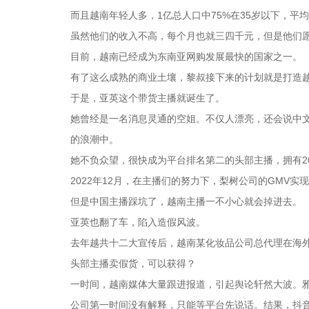
而且越南年轻人多，1亿总人口中75%在35岁以下，平
虽然他们的收入不高，每个月也就三四千元，但是他们
目前，越南已经成为东南亚网购发展最快的国家之一。
有了这么成熟的商业土壤，黎叔接下来的计划就是打造越南
于是，亚英这个带货主播就诞生了。
她曾经是一名消息灵通的空姐。不仅人漂亮，还会说中
的浪潮中。
她不负众望，很快成为平台排名第二的头部主播，拥有2
2022年12月，在主播们的努力下，梨树公司的GMV实
但是中国主播踩坑了，越南主播一不小心就会掉进去。
亚英也翻了车，陷入造假风波。
去年越共十二大宣传后，越南某化妆品公司总代理在海
头部主播卖假货，可以获得？
一时间，越南媒体大量跟进报道，引起舆论轩然大波。
公司第一时间没有解释，只能等平台先说话。结果，抖