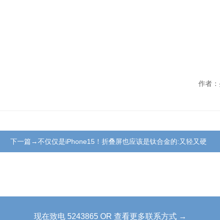
作者：
下一篇→不仅仅是iPhone15！折叠屏也应该是钛合金的:又轻又硬
现在致电 5243865 OR 查看更多联系方式 →