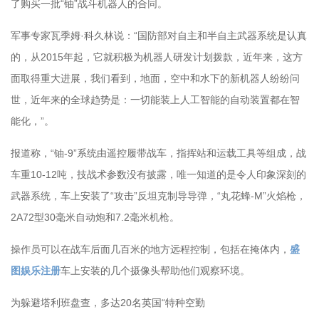
了购买一批“铀”战斗机器人的合同。
军事专家瓦季姆·科久林说：“国防部对自主和半自主武器系统是认真
的，从2015年起，它就积极为机器人研发计划拨款，近年来，这方
面取得重大进展，我们看到，地面，空中和水下的新机器人纷纷问
世，近年来的全球趋势是：一切能装上人工智能的自动装置都在智
能化，”。
报道称，“铀-9”系统由遥控履带战车，指挥站和运载工具等组成，战
车重10-12吨，技战术参数没有披露，唯一知道的是令人印象深刻的
武器系统，车上安装了“攻击”反坦克制导导弹，“丸花蜂-M”火焰枪，
2A72型30毫米自动炮和7.2毫米机枪。
操作员可以在战车后面几百米的地方远程控制，包括在掩体内，
盛
图娱乐注册
车上安装的几个摄像头帮助他们观察环境。
为躲避塔利班盘查，多达20名英国“特种空勤