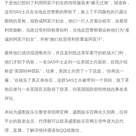
于是他们想到了利用阿富汗妇女的传统服装来“瞒天过海”，报道称，
这些SAS士兵在当地反恐警察的帮助下，换上了不同颜色的只露出
眼睛的罩袍，假扮成阿富汗妇女，他们一行人开着出租车，挂着塔
利班旗帜，当路过塔利班检查站时，当地反恐警察都会称他们为“虔
诚的阿富汗妇女”，并称“她们欢迎塔利班重返阿富汗”。
最终他们成功混进喀布尔，并且直到抵达美军看守的机场大门时，
他们才卸下伪装，一名SAS中士走到一位美国士兵面前，自我介绍
称是“英国特种部队”，结果，美国士兵愣了一下说道，“你再说一
遍，”在核实了真正身份后，这群SAS士兵被带到一个房间，脱下罩
袍后便与一名英国官员取得了联系，但英国国防部拒绝就此事发表
评论。
本站为盛图娱乐注册登录招商官网，盛图娱乐官网永久招商，任何
平台的新老会员，代理都可以联系盛图娱乐官网主管申请为总代
理，直属，了解详情待遇请加QQ或微信，