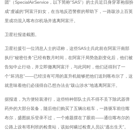
团”（SpecialAirService，以下简称“SAS”）的士兵近日身穿罩袍假扮
成“虔诚的”阿富汗妇女，在当地反恐警察的帮助下，一路跋涉上百英
里成功混入喀布尔机场并逃离阿富汗。
卫星社报道截图。
卫星社援引一位消息人士的话称，这些SAS士兵此前在阿富汗南部
执行“秘密任务”已经有数月时间，在阿富汗局势急剧变化后，他们被
告知中止行动，并立即撤离阿富汗，与此同时，他们还得到了一
个“坏消息”——已经没有可用的直升机能够把他们送到喀布尔了，这
就意味着他们必须得自己想办法去“跋山涉水”地逃离阿富汗。
据报道，为方便轻装潜行，这些特种部队士兵不得不丢下除武器弹
药外的大部分装备，随后他们购买了五辆出租车，一路驱车前往喀
布尔，盛图娱乐登录不过，一个难题摆在了眼前——通往喀布尔的
公路上设有塔利班的检查站，该如何瞒过检查人员以“逃出生天”。