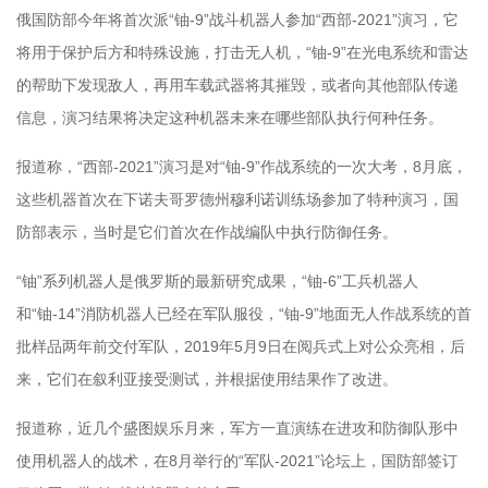
俄国防部今年将首次派“铀-9”战斗机器人参加“西部-2021”演习，它
将用于保护后方和特殊设施，打击无人机，“铀-9”在光电系统和雷达
的帮助下发现敌人，再用车载武器将其摧毁，或者向其他部队传递
信息，演习结果将决定这种机器未来在哪些部队执行何种任务。
报道称，“西部-2021”演习是对“铀-9”作战系统的一次大考，8月底，
这些机器首次在下诺夫哥罗德州穆利诺训练场参加了特种演习，国
防部表示，当时是它们首次在作战编队中执行防御任务。
“铀”系列机器人是俄罗斯的最新研究成果，“铀-6”工兵机器人
和“铀-14”消防机器人已经在军队服役，“铀-9”地面无人作战系统的首
批样品两年前交付军队，2019年5月9日在阅兵式上对公众亮相，后
来，它们在叙利亚接受测试，并根据使用结果作了改进。
报道称，近几个盛图娱乐月来，军方一直演练在进攻和防御队形中
使用机器人的战术，在8月举行的“军队-2021”论坛上，国防部签订