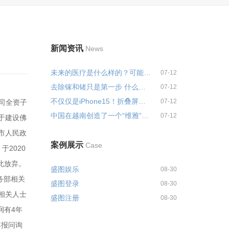
新闻资讯
News
未来的医疗是什么样的？可能不会...
07-12
去除镓和锗只是第一步 什么是战略...
07-12
不仅仅是iPhone15！折叠屏也应该...
07-12
公司全资子
中国在越南创造了一个“维雅”？...
07-12
用于建设佛
市人民政
案例展示
Case
2020
此放弃。
盛图娱乐
08-30
务部相关
盛图登录
08-30
相关人士
盛图注册
08-30
润有4年
年报问询