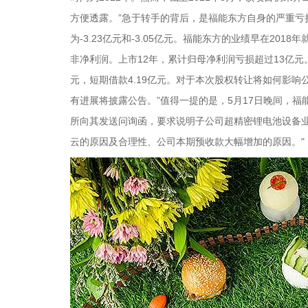
方便透露。”急于转手的背后，是福能东方自身的严重亏损。2
为-3.23亿元和-3.05亿元。福能东方的业绩早在201
非净利润。上市12年，累计归母净利润亏损超过13亿元。截
元，短期借款4.19亿元。对于本次股权转让将如何影
有进展将披露公告。”值得一提的是，5月17日晚间，福
所向其发送问询函，要求说明子公司超精密锂电池设备
云的原因及合理性、公司本期预收款大幅增加的原因。"