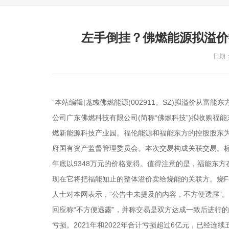
左手倒挂？佛燃能源拟溢价
日期：2
“本站编辑|尨彧佛燃能源(002911。SZ)拟溢价从富能
公司广东佛燃科技有限公司(简称“佛燃科技”)拟收购福能
燃新能源科技产业园。福伦能源和福能东方的控股股东为
府国有资产监督管理委员会。本次交易构成关联交易。标的
年底以9348万元的价格竞得。值得注意的是，福能东
现在它将把福能知止的整体溢价卖给烧能的关联方。烧F
人士对本网表示，“公告中未提及的内容，不方便透露”
回应称“不方便透露”，并称交易是双方达成一致后进行
亏损。2021年和2022年合计亏损超过6亿元，已经