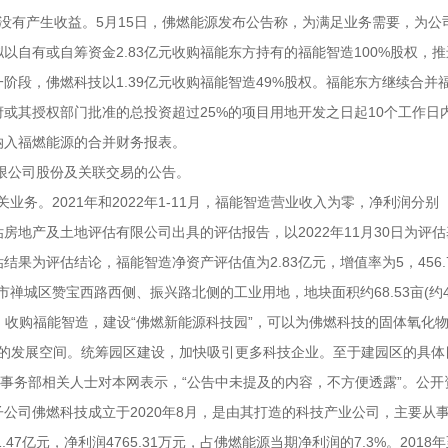
没有产生收益。5月15日，佛燃能源发布公告称，为满足业务需要，为公
自有或自筹资金2.83亿元收购福能东方持有的福能智造100%股权，
阶段，佛燃科技以1.39亿元收购福能智造49%股权。福能东方继续合并
或其授权部门批准的总投资超过25%的项目用地开发之日起10个工作日
将纳入福燃能源的合并财务报表。
限公司股份及关联交易的公告。
业务。2021年和2022年1-11月，福能智造营业收入为零，净利润分别
产评估房地产及土地评估有限公司出具的评估报告，以2022年11月30日为评
结果为评估结论，福能智造净资产评估值为2.83亿元，增值率为5，456.
市禅城区赞宝西路西侧、振兴路北侧的工业用地，地块面积约68.53亩(约4
，收购福能智造，建设“佛燃新能源科技园”，可以为佛燃科技的固体氧化
优质的发展空间。统筹园区建设，加快吸引更多科技企业。至于建园区的具体
券事务部相关人士对本网表示，“公告中未提及的内容，不方便透露”。公开
公司佛燃科技成立于2020年8月，是由其打造的科技产业公司，主要从
7亿元，净利润4765.31万元，占佛燃能源当期净利润的7.3%。2018年至