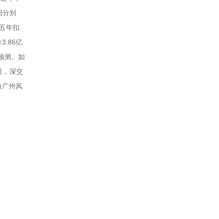
润分别
续五年扣
.86亿
预测。如
日，深交
自广州风