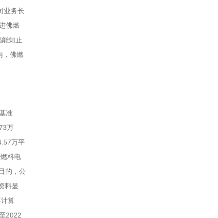
司业务长
推进佛燃
福能知止
内，佛燃
估基准
73万
.57万平
物燃料电
目的，公
资料显
事计算
2022