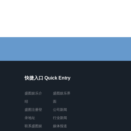
快捷入口 Quick Entry
盛图娱乐介
盛图娱乐界
绍
面
盛图注册登
公司新闻
录地址
行业新闻
联系盛图娱
媒体报道