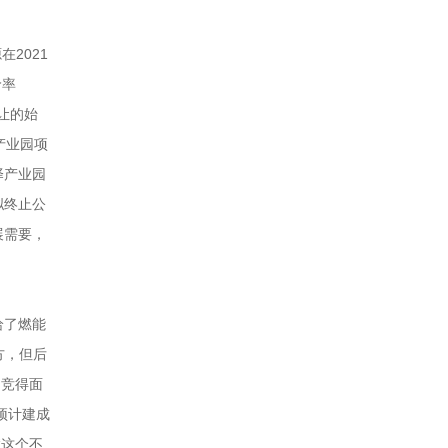
2021
价率
让的始
产业园项
择产业园
拟终止公
展需要，
给了燃能
方，但后
月竞得面
预计建成
“这个不