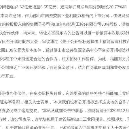
母净利润由3.62亿元增至6.55亿元。近两年归母净利润分别增长26.77%和
亿元。本网注意到，作为佛山市国资委旗下盈利能力相当的上市公司，佛燃能源在
元收购控股股东佛控集团子公司佛山综合能源(工控)有限公司80%股权，溢
目寻找合作伙伴，均未果。转让方富能东方的公告可以进一步披露本次股权转
4月7日召开临时股东大会，审议通过《关于公开招标选择佛山福能智造科技
前收回1.05亿元为基本条件，通过佛山市公共资源交易中心平台公开招标选
招标程序中未能选定合适的合作方，相关招标工作暂停。为此，福能东方
于公司缺乏产业园开发经验，营运资金紧张，结合自身战略规划和业务发
进行开发。
园寻找合作伙伴。在多次招标失败后，它以更高的价格将整个福能知止卖
方证券事务部，相关人士表示，“本来我们也有公开招标选择这块地的合作
议促成了这笔交易。”本站从此前公告中获悉，福能智造于2020年12
元。当时，该公司表示，该地块拟用于建设福能知止工业园项目。按照规划，
未开工。对于该地块目前的开发进度，上述富能东方证券事务部相关人士表示: