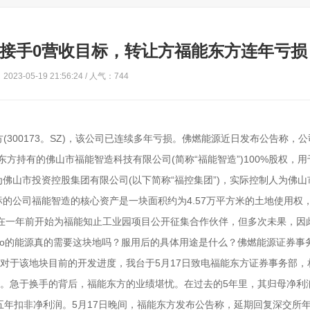
接手0营收目标，转让方福能东方连年亏损
023-05-19 21:56:24 / 人气：744
东方(300173。SZ)，该公司已连续多年亏损。佛燃能源近日发布公告称，
东方持有的佛山市福能智造科技有限公司(简称“福能智造”)100%股权，
佛山市投资控股集团有限公司(以下简称“福控集团”)，实际控制人为佛山
公司福能智造的核心资产是一块面积约为4.57万平方米的土地使用权，于
方在一年前开始为福能知止工业园项目公开征集合作伙伴，但多次未果，因
o的能源真的需要这块地吗？服用后的具体用途是什么？佛燃能源证券事
。对于该地块目前的开发进度，我台于5月17日致电福能东方证券事务部，
的。急于换手的背后，福能东方的业绩堪忧。在过去的5年里，其归母净利
连续五年扣非净利润。5月17日晚间，福能东方发布公告称，延期回复深交所