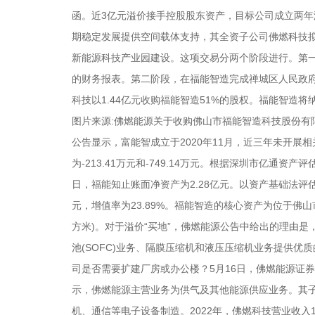
函。近3亿元溢价接手控股股东资产，目标公司成立两年
期稳定发展提供空间载体支持，其全资子公司佛燃科技拟以
新能源科技产业园建设。这项交易分两个阶段进行。第一
的财务报表。第二阶段，在福能智造完成禅城区人民政府
科技以1.44亿元收购福能智造51%的股权。福能智造
图片来源:佛燃能源关于收购佛山市福能智造科技股份有
公告显示，富能智成立于2020年11月，近三年未开展相关
为-213.41万元和-749.14万元。根据深圳市亿通资
日，福能知止账面净资产为2.28亿元。以资产基础法评估
元，增值率为23.89%。福能智造的核心资产为位于佛山
方米)。对于溢价“买地”，佛燃能源公告中给出的理由是
池(SOFC)业务、隔膜压缩机和液压压缩机业务提供
司是否需要扩建厂房或办公楼？5月16日，佛燃能源证
示，佛燃能源主营业务为供气及其他能源供应业务。其子
机、通信等电子设备制造。2022年，佛燃科技营业收入1.4