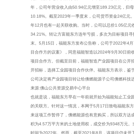
年，公司年营业收入由50.94亿元增至189.23亿元，归
10.18%。截至2023年一季度末，公司货币资金24
年12月也有一起关联收购。当时，公司以总价1.05亿
34.21%。转让方富能东方连年亏损，多次为目标项
末。5月15日，福能东方发布公告称，公司于2022年
目合作方的议案》，同意福能智造以2024年9月30日
项目合作方。但截至目前，福能智造产业园项目在公开
开招标，选择工业园项目合作伙伴。福能东方表示，鉴
公司决定将产业园项目转让给佛燃能源子公司佛燃科技
来源:佛山公共资源交易中心平台
也就是说，福能东方早在一年前就开始为福能知止工业
的关联方。针对这一情况，本网于5月17日致电福能东
来这项工作暂停了，佛燃能源也有意购买，所以双方达成协
积为4.57万平方米的土地使用权，成交价为9348万
时间为2022年。然而，截至2021年8月，该项目仍