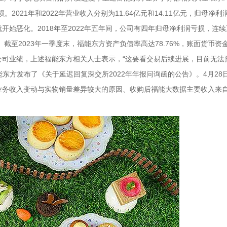
021年和2022年营业收入分别为11.64亿元和14.11亿元，归母净利
8年就开始恶化。2018年至2022年五年间，公司有四年归母净利润亏损，连
至2023年一季度末，福能东方资产负债率高达78.76%，账面货币资金3
响公司业绩，上述福能东方相关人士表示，“这要看交易后续进展，目前无法
能东方发布了《关于延迟回复深交所2022年年报问询函的公告》。4月28
业务收入变动与实物销量差异较大的原因、收购后福能大数据主要收入来